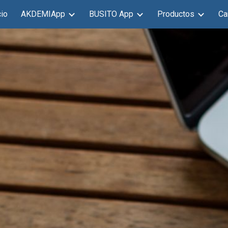
cio
AKDEMIApp
BUSITO App
Productos
Ca
ip to main content
Skip to navigat